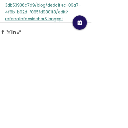
3db53936c7d9/blog/dedc1f4c-09a7-
4f6b-b92d-f065fd9801f8/edit?
referralInfo=sidebar&lang=pt
Ver tudo
Posts recentes