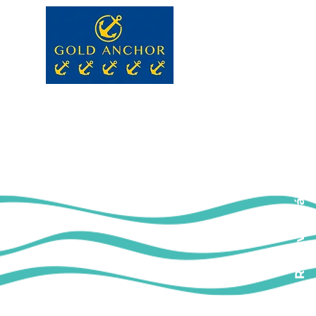
Reservas Náuticas
ro de Reclamações