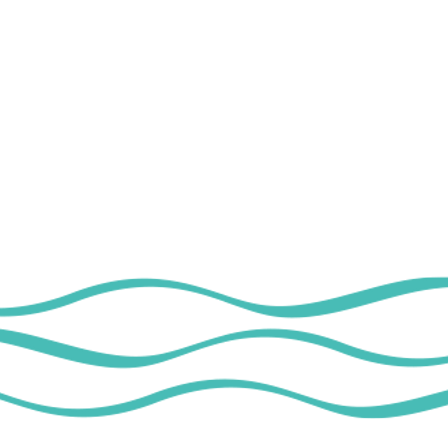
(+351) 214 824 800
*
*
Custo de uma chamada para a rede fixa
nacional
info@marinacascais.pt
reception@marinacascais.pt
reservas@marinacascais.pt
apoio@marinacascais.pt
rms
Cookie Policy
Liv