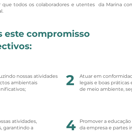
tir que todos os colaboradores e utentes da Marina
l.
s este compromisso
ctivos:
2
uzindo nossas atividades
Atuar em conformidade
ectos ambientais
legais e boas prática
ificativos;
de meio ambiente, seg
4
ssas atividades,
Promover a educação a
, garantindo a
da empresa e partes i