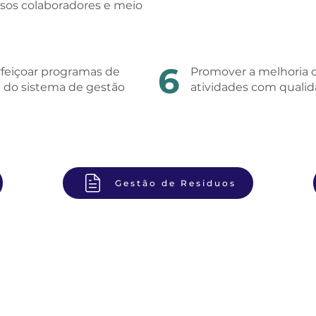
sos colaboradores e meio
6
rfeiçoar programas de
Promover a melhoria c
e do sistema de gestão
atividades com qualid
Gestão de Residuos
Contactos
Casa de S. Bernardo, 2750-800 Cascais