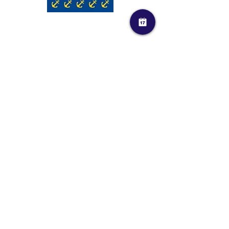
Contactos
reservas@marinacascais.pt
Casa de S. Bernardo,
2750-800
Cascais
(+351) 214 824 800
*
*
Custo de uma chamada para a rede
fixa
nacional
info@marinacascais.pt
reception@marinacascais.pt
apoio@marinacascais.pt
Informações Náuticas
Tempo
e
Mares