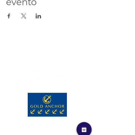
evento
Contactos
reservas@marinacascais.pt